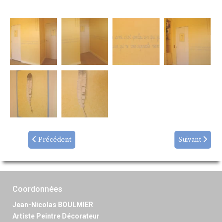
Précédent
Suivant
Coordonnées
Jean-Nicolas BOULMIER
Artiste Peintre Décorateur